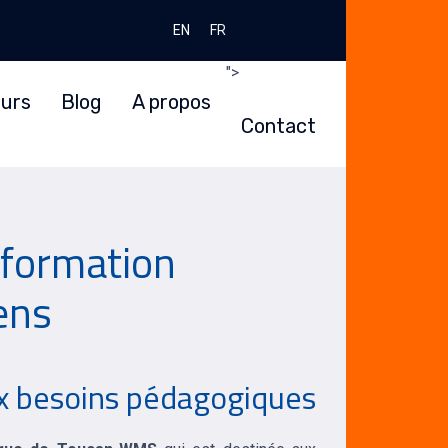
Sélectionnez votre langue
EN
FR
">
urs
Blog
A propos
Contact
formation
ens
 besoins pédagogiques