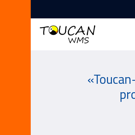
«Toucan-
pr